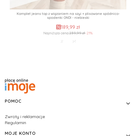
Komplet jeans top z wiązaniem na szyi + plisowane spódnico-
spodenki ONDI - niebieski
189,99 zł
Najniższa cena:
239,99 zł
-21%
S
M
Linki w stopce
POMOC
Zwroty i reklamacje
Regulamin
MOJE KONTO